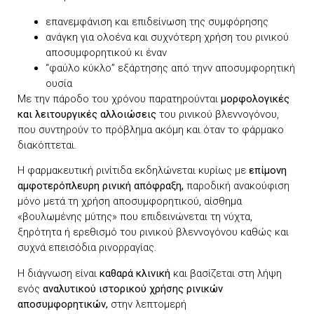
επανεμφάνιση και επιδείνωση της συμφόρησης
ανάγκη για ολοένα και συχνότερη χρήση του ρινικού
αποσυμφορητικού κι έναν
“φαύλο κύκλο” εξάρτησης από τηνν αποσυμφορητική
ουσία
Με την πάροδο του χρόνου παρατηρούνται
μορφολογικές
και λειτουργικές αλλοιώσεις
του ρινικού βλεννογόνου,
που συντηρούν το πρόβλημα ακόμη και όταν το φάρμακο
διακόπτεται.
Η φαρμακευτική ρινίτιδα εκδηλώνεται κυρίως με
επίμονη
αμφοτερόπλευρη ρινική απόφραξη,
παροδική ανακούφιση
μόνο μετά τη χρήση αποσυμφορητικού, αίσθημα
«βουλωμένης μύτης» που επιδεινώνεται τη νύχτα,
ξηρότητα ή ερεθισμό του ρινικού βλεννογόνου καθώς και
συχνά επεισόδια ρινορραγίας.
Η διάγνωση είναι
καθαρά κλινική
και βασίζεται στη λήψη
ενός
αναλυτικού ιστορικού χρήσης ρινικών
αποσυμφορητικών,
στην λεπτομερή