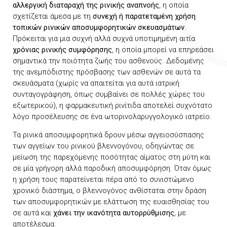
αλλεργική διαταραχή της ρινικής αναπνοής
, η οποία
σχετίζεται άμεσα με τη
συνεχή ή παρατεταμένη χρήση
τοπικών ρινικών αποσυμφορητικών σκευασμάτων
.
Πρόκειται για μια συχνή αλλά συχνά υποτιμημένη αιτία
χρόνιας ρινικής συμφόρησης
, η οποία μπορεί να επηρεάσει
σημαντικά την ποιότητα ζωής του ασθενούς. Δεδομένης
της ανεμπόδιστης πρόσβασης των ασθενών σε αυτά τα
σκευάσματα (χωρίς να απαιτείται για αυτά ιατρική
συνταγογράφηση, όπως συμβαίνει σε πολλές χώρες του
εξωτερικού), η φαρμακευτική ρινίτιδα αποτελεί συχνότατο
λόγο προσέλευσης σε ένα ωτορινολαρυγγολογικό ιατρείο.
Τα ρινικά αποσυμφορητικά δρουν μέσω αγγειοσύσπασης
των αγγείων του ρινικού βλεννογόνου, οδηγώντας σε
μείωση της παρεχόμενης ποσότητας αίματος στη μύτη και
σε μία γρήγορη αλλά παροδική αποσυμφόρηση. Όταν όμως
η χρήση τους παρατείνεται πέρα από το συνιστώμενο
χρονικό διάστημα, ο βλεννογόνος ανθίσταται στην δράση
των αποσυμφορητικών με ελάττωση της ευαισθησίας του
σε αυτά και
χάνει την ικανότητα αυτορρύθμισης
, με
αποτέλεσμα: