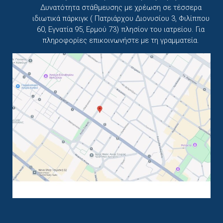
Δυνατότητα στάθμευσης με χρέωση σε τέσσερα
ιδιωτικά πάρκιγκ ( Πατριάρχου Διονυσίου 3, Φιλίππου
60, Εγνατία 95, Ερμού 73) πλησίον του ιατρείου. Για
πληροφορίες επικοινωνήστε με τη γραμματεία.