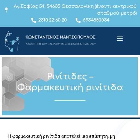
Αγ.Σοφίας 54, 54635 Θεσσαλονίκη (έναντι κεντρικού
σταθμού μετρό)
2310 22 60 20
6934580034
Ρινίτιδες –
Φαρμακευτική ρινίτιδα
Η
φαρμακευτική ρινίτιδα
αποτελεί μια
επίκτητη, μη