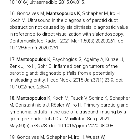
10.1016/j.ultrasmedbio.2015.04.015.
16. Goncalves M,
Mantsopoulos K
, Schapher M, Iro H,
Koch M. Ultrasound in the diagnosis of parotid duct
obstruction not caused by sialolithiasis: diagnostic value
in reference to direct visualization with sialendoscopy.
Dentomaxillofac Radiol. 2021 Mar 1;50(3):20200261. doi:
10.1259/dmfr.20200261.
17. Mantsopoulos K
, Psychogios G, Agaimy A, Künzel J,
Zenk J, Iro H, Bohr C. Inflamed benign tumors of the
parotid gland: diagnostic pitfalls from a potentially
misleading entity. Head Neck. 2015 Jan;37(1):23-9. doi:
10.1002/hed.23541
18. Mantsopoulos K
, Koch M, Fauck V, Schinz K, Schapher
M, Constantinidis J, Rösler W, Iro H. Primary parotid gland
lymphoma: pitfalls in the use of ultrasound imaging by a
great pretender. Int J Oral Maxillofac Surg. 2021
May;50(5):573-578. doi: 10.1016/j.ijom.2020.08.008.
19. Goncalves M, Schapher M, Iro H, Wuest W,