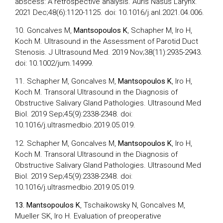
abscess: A retrospective analysis. Auris Nasus Larynx.
2021 Dec;48(6):1120-1125. doi: 10.1016/j.anl.2021.04.006.
10. Goncalves M,
Mantsopoulos K
, Schapher M, Iro H,
Koch M. Ultrasound in the Assessment of Parotid Duct
Stenosis. J Ultrasound Med. 2019 Nov;38(11):2935-2943.
doi: 10.1002/jum.14999.
11. Schapher M, Goncalves M,
Mantsopoulos K
, Iro H,
Koch M. Transoral Ultrasound in the Diagnosis of
Obstructive Salivary Gland Pathologies. Ultrasound Med
Biol. 2019 Sep;45(9):2338-2348. doi:
10.1016/j.ultrasmedbio.2019.05.019.
12. Schapher M, Goncalves M,
Mantsopoulos K
, Iro H,
Koch M. Transoral Ultrasound in the Diagnosis of
Obstructive Salivary Gland Pathologies. Ultrasound Med
Biol. 2019 Sep;45(9):2338-2348. doi:
10.1016/j.ultrasmedbio.2019.05.019.
13. Mantsopoulos K
, Tschaikowsky N, Goncalves M,
Mueller SK, Iro H. Evaluation of preoperative