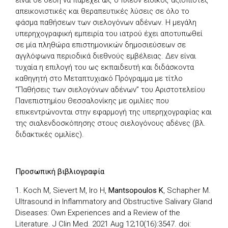
είναι σε θέση να παρέχει ως ο πλέον ειδικός αξιόπιστες
απεικονιστικές και θεραπευτικές λύσεις σε όλο το
φάσμα παθήσεων των σιελογόνων αδένων. Η μεγάλη
υπερηχογραφική εμπειρία του ιατρού έχει αποτυπωθεί
σε μία πληθώρα επιστημονικών δημοσιεύσεων σε
αγγλόφωνα περιοδικά διεθνούς εμβέλειας. Δεν είναι
τυχαία η επιλογή του ως εκπαιδευτή και διδάσκοντα
καθηγητή στο Μεταπτυχιακό Πρόγραμμα με τίτλο
“Παθήσεις των σιελογόνων αδένων” του Αριστοτελείου
Πανεπιστημίου Θεσσαλονίκης με ομιλίες που
επικεντρώνονται στην εφαρμογή της υπερηχογραφίας και
της σιαλενδοσκόπησης στους σιελογόνους αδένες (βλ.
διδακτικές ομιλίες).
Προσωπική βιβλιογραφία
1. Koch M, Sievert M, Iro H,
Mantsopoulos K
, Schapher M.
Ultrasound in Inflammatory and Obstructive Salivary Gland
Diseases: Own Experiences and a Review of the
Literature. J Clin Med. 2021 Aug 12;10(16):3547. doi: