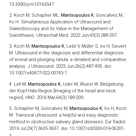
10.3390/jcm10163547
2. Koch M, Schapher ML,
Mantsopoulos K
, Goncalves M,
Iro H. Simultaneous Application of Ultrasound and
Sialendoscopy and its Value in the Management of
Sialolithiasis. Ultraschall Med. 2022 Jun;43(3):289-297.
3. Koch M,
Mantsopoulos K
, Leibl V, Müller S, Iro H, Sievert
M. Ultrasound in the diagnosis and differential diagnosis
of enoral and plunging ranula: a detailed and comparative
analysis. J Ultrasound. 2023 Jun;26(2):487-495. doi:
10.1007/s40477-022-00743-7.
4. Lell M,
Mantsopoulos K
, Uder M, Wuest W. Bildgebung
der Kopf-Hals-Region [Imaging of the head and neck
region]. HNO. 2016 Mar;64(3):189-209.
5. Schapher M, Goncalves M,
Mantsopoulos K
, Iro H, Koch
M. Transoral ultrasound: a helpful and easy diagnostic
method in obstructive salivary gland diseases. Eur Radiol.
2019 Jul;29(7):3635-3637. doi: 10.1007/s00330-019-06201-
z.