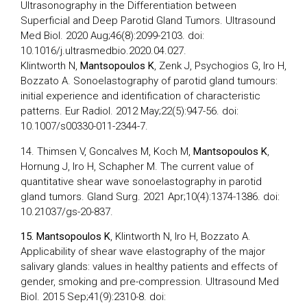
Ultrasonography in the Differentiation between
Superficial and Deep Parotid Gland Tumors. Ultrasound
Med Biol. 2020 Aug;46(8):2099-2103. doi:
10.1016/j.ultrasmedbio.2020.04.027.
Klintworth N,
Mantsopoulos K
, Zenk J, Psychogios G, Iro H,
Bozzato A. Sonoelastography of parotid gland tumours:
initial experience and identification of characteristic
patterns. Eur Radiol. 2012 May;22(5):947-56. doi:
10.1007/s00330-011-2344-7.
14. Thimsen V, Goncalves M, Koch M,
Mantsopoulos K
,
Hornung J, Iro H, Schapher M. The current value of
quantitative shear wave sonoelastography in parotid
gland tumors. Gland Surg. 2021 Apr;10(4):1374-1386. doi:
10.21037/gs-20-837.
15. Mantsopoulos K
, Klintworth N, Iro H, Bozzato A.
Applicability of shear wave elastography of the major
salivary glands: values in healthy patients and effects of
gender, smoking and pre-compression. Ultrasound Med
Biol. 2015 Sep;41(9):2310-8. doi: