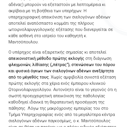
αδένας) μπορούν να εξεταστούν με λεπτομέρεια κι
ακρίβεια με τη βοήθεια των υπερήχων. Η
υπερηχογραφική απεικόνιση των σιελογόνων αδένων
αποτελεί αναπόσπαστο κομμάτι της πλήρους
ωτοιρνολαρυγγολογικής εξέτασης που διενεργείται σε
κάθε ασθενή στο ιατρείο του καθηγητή κ.
Μαντσόπουλου.
Ο υπέρηχος είναι εξαιρετικής σημασίας κι αποτελεί
απεικονιστική μέθοδο πρώτης εκλογής
στη διάγνωση
φλεγμονών, λίθίασης („πέτρας“), στενώσεων του πόρου
και φυσικά όγκων των σιελογόνων αδένων ανεξάρτητα
από το μέγεθός τους.
Χωρίς αμφιβολία συνιστά εξέταση
πρώτης εκλογής στα χέρια ενός έμπειρου κλινικού
Ωτορινολαρυγγολόγου. Αυτονόητο είναι το γεγονός ότι η
σωστή προεγχειρητική απεικόνιση της παθολογίας
καθοδηγεί ιδανικά τη θεραπευτική προσέγγιση της
πάθησης. Λόγω της μακρόχρονης εμπειρίας του στο
Τμήμα Υπερηχογραφίας ενός από τα μεγαλύτερα κέντρα
σιελογόνων αδένων παγκοσμίως, ο κ. Μαντσόπουλος