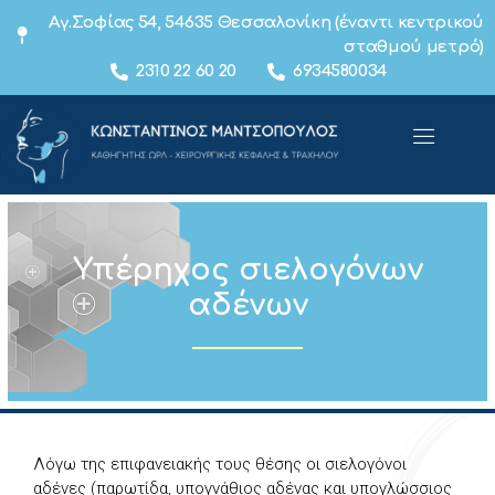
Αγ.Σοφίας 54, 54635 Θεσσαλονίκη (έναντι κεντρικού
σταθμού μετρό)
2310 22 60 20
6934580034
Υπέρηχος σιελογόνων
αδένων
Λόγω της επιφανειακής τους θέσης οι σιελογόνοι
αδένες (παρωτίδα, υπογνάθιος αδένας και υπογλώσσιος