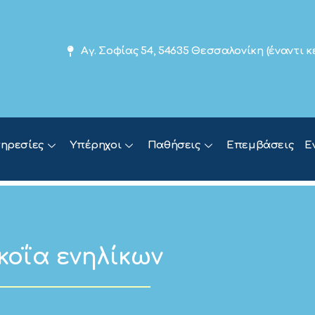
Αγ. Σοφίας 54, 54635 Θεσσαλονίκη (έναντι
ηρεσίες
Υπέρηχοι
Παθήσεις
Επεμβάσεις
Ε
οΐα ενηλίκων