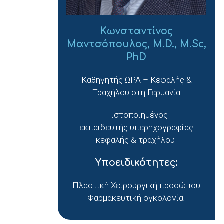
Κωνσταντίνος
Μαντσόπουλος, M.D., M.Sc,
PhD
Καθηγητής ΩΡΛ – Κεφαλής &
Τραχήλου στη Γερμανία
Πιστοποιημένος
εκπαιδευτής υπερηχογραφίας
κεφαλής & τραχήλου
Υποειδικότητες:
Πλαστική Χειρουργική προσώπου
Φαρμακευτική ογκολογία