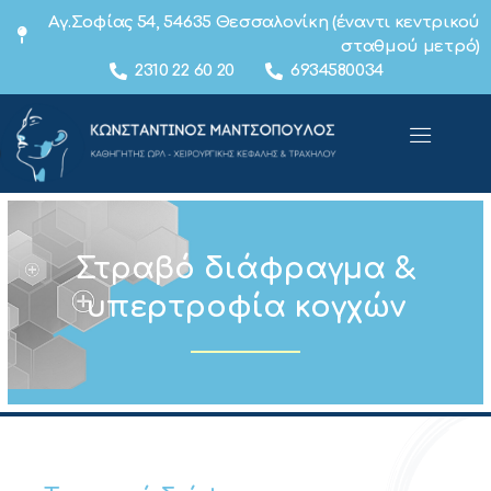
Αγ.Σοφίας 54, 54635 Θεσσαλονίκη (έναντι κεντρικού
σταθμού μετρό)
2310 22 60 20
6934580034
Στραβό διάφραγμα &
υπερτροφία κογχών