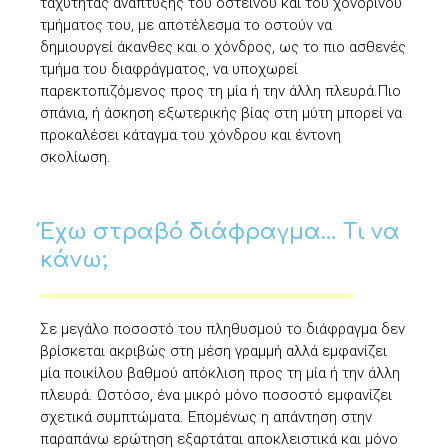
ταχύτητας ανάπτυξης του οστέινου και του χόνδρινου
τμήματος του, με αποτέλεσμα το οστούν να
δημιουργεί άκανθες και o χόνδρος, ως το πιο ασθενές
τμήμα του διαφράγματος, να υποχωρεί
παρεκτοπιζόμενος προς τη μία ή την άλλη πλευρά.Πιο
σπάνια, ή άσκηση εξωτερικής βίας στη μύτη μπορεί να
προκαλέσει κάταγμα του χόνδρου και έντονη
σκολίωση.
Έχω στραβό διάφραγμα… Τι να
κάνω;
Σε μεγάλο ποσοστό του πληθυσμού το διάφραγμα δεν
βρίσκεται ακριβώς στη μέση γραμμή αλλά εμφανίζει
μία ποικίλου βαθμού απόκλιση προς τη μία ή την άλλη
πλευρά. Ωστόσο, ένα μικρό μόνο ποσοστό εμφανίζει
σχετικά συμπτώματα. Επομένως η απάντηση στην
παραπάνω ερώτηση εξαρτάται αποκλειστικά και μόνο