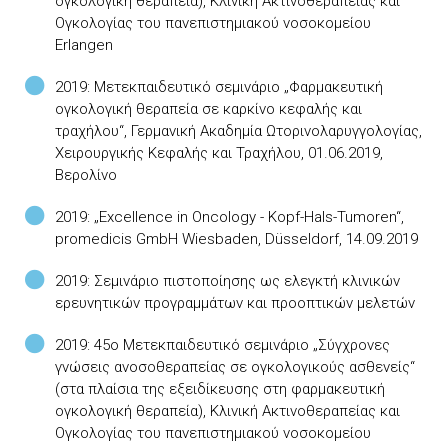
ογκολογική θεραπεία), Κλινική Ακτινοθεραπείας και
Ογκολογίας του πανεπιστημιακού νοσοκομείου
Erlangen
2019: Μετεκπαιδευτικό σεμινάριο „Φαρμακευτική
ογκολογική θεραπεία σε καρκίνο κεφαλής και
τραχήλου“, Γερμανική Ακαδημία Ωτορινολαρυγγολογίας,
Χειρουργικής Κεφαλής και Τραχήλου, 01.06.2019,
Βερολίνο
2019: „Excellence in Oncology - Kopf-Hals-Tumoren“,
promedicis GmbH Wiesbaden, Düsseldorf, 14.09.2019
2019: Σεμινάριο πιστοποίησης ως ελεγκτή κλινικών
ερευνητικών προγραμμάτων και προοπτικών μελετών
2019: 45ο Μετεκπαιδευτικό σεμινάριο „Σύγχρονες
γνώσεις ανοσοθεραπείας σε ογκολογικούς ασθενείς“
(στα πλαίσια της εξειδίκευσης στη φαρμακευτική
ογκολογική θεραπεία), Κλινική Ακτινοθεραπείας και
Ογκολογίας του πανεπιστημιακού νοσοκομείου