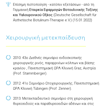
Επίσημη πιστοποίηση - κατόπιν εξετάσεων - από τη
Γερμανική
Εταιρεία Εφαρμογών Βοτουλινικής Τοξίνης
και Υαλουρονικού Οξέος
(Deutsche Gesellschaft für
Ästhetische Botulinum-Therapie e.V.) (15.01.2022)
Χειρουργική μετεκπαίδευση
2010: 43ο Διεθνές σεμινάριο ενδοσκοπικής
χειρουργικής ρινός, παραρρινίων κόλπων και βάσης
κρανίου , Πανεπιστημιακή ΩΡΛ Κλινική Graz, Αυστρία
(Prof. Stammberger).
2012: 41ο Σεμινάριο Ωτοχειρουργικής, Πανεπιστημιακή
ΩΡΛ Κλινική Tübingen (Prof. Zenner).
2013: Μετεκπαιδευτικό σεμινάριο στη χειρουργική
θυρεοειδούς και παραθυρεοειδών αδένων και στις