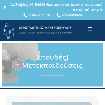
Αγ.Σοφίας 54, 54635 Θεσσαλονίκη (έναντι κεντρικού
σταθμού μετρό)
2310 22 60 20
6934580034
Σπουδές|
Μετεκπαιδεύσεις