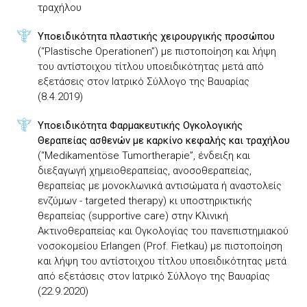
τραχήλου
Υποειδικότητα πλαστικής χειρουργικής προσώπου
(“Plastische Operationen”) με πιστοποίηση και λήψη
του αντίστοιχου τίτλου υποειδικότητας μετά από
εξετάσεις στον Ιατρικό Σύλλογο της Βαυαρίας
(8.4.2019)
Υποειδικότητα Φαρμακευτικής Ογκολογικής
Θεραπείας ασθενών με καρκίνο κεφαλής και τραχήλου
(“Medikamentöse Tumortherapie”, ένδειξη και
διεξαγωγή χημειοθεραπείας, ανοσοθεραπείας,
θεραπείας με μονοκλωνικά αντισώματα ή αναστολείς
ενζύμων - targeted therapy) κι υποστηρικτικής
θεραπείας (supportive care) στην Κλινική
Ακτινοθεραπείας και Ογκολογίας του πανεπιστημιακού
νοσοκομείου Erlangen (Prof. Fietkau) με πιστοποίηση
και λήψη του αντίστοιχου τίτλου υποειδικότητας μετά
από εξετάσεις στον Ιατρικό Σύλλογο της Βαυαρίας
(22.9.2020)