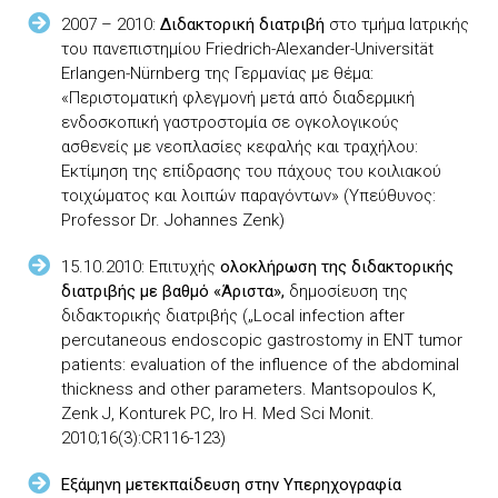
2007 – 2010:
Διδακτορική διατριβή
στο τμήμα Ιατρικής
του πανεπιστημίου Friedrich-Alexander-Universität
Erlangen-Nürnberg της Γερμανίας με θέμα:
«Περιστοματική φλεγμονή μετά από διαδερμική
ενδοσκοπική γαστροστομία σε ογκολογικούς
ασθενείς με νεοπλασίες κεφαλής και τραχήλου:
Εκτίμηση της επίδρασης του πάχους του κοιλιακού
τοιχώματος και λοιπών παραγόντων» (Υπεύθυνος:
Professor Dr. Johannes Zenk)
15.10.2010: Επιτυχής
ολοκλήρωση της διδακτορικής
διατριβής με βαθμό «Άριστα»,
δημοσίευση της
διδακτορικής διατριβής („Local infection after
percutaneous endoscopic gastrostomy in ENT tumor
patients: evaluation of the influence of the abdominal
thickness and other parameters. Mantsopoulos K,
Zenk J, Konturek PC, Iro H. Med Sci Monit.
2010;16(3):CR116-123)
Εξάμηνη μετεκπαίδευση στην Υπερηχογραφία