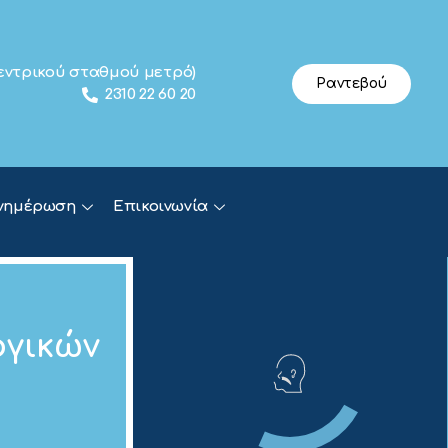
 κεντρικού σταθμού μετρό)
Ραντεβού
2310 22 60 20
νημέρωση
Επικοινωνία
ογικών