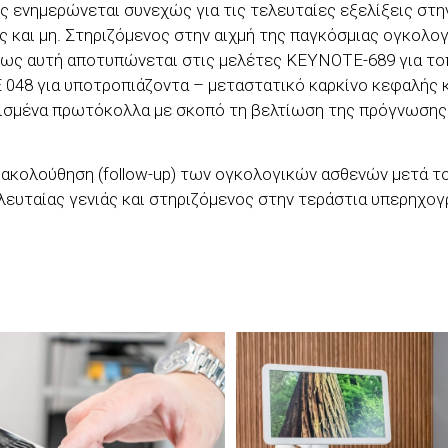
ός ενημερώνεται συνεχώς για τις τελευταίες εξελίξεις στη
 και μη. Στηριζόμενος στην αιχμή της παγκόσμιας ογκολο
πως αυτή αποτυπώνεται στις μελέτες KEYNOTE-689 για το
048 για υποτροπιάζοντα – μεταστατικό καρκίνο κεφαλής 
ρισμένα πρωτόκολλα με σκοπό τη βελτίωση της πρόγνωσης
ρακολούθηση (follow-up) των ογκολογικών ασθενών μετά τ
λευταίας γενιάς και στηριζόμενος στην τεράστια υπερηχο