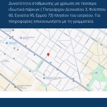
Δυνατότητα στάθμευσης με χρέωση σε τέσσερα
ιδιωτικά πάρκιγκ ( Πατριάρχου Διονυσίου 3, Φιλίππου
60, Εγνατία 95, Ερμού 73) πλησίον του ιατρείου. Για
πληροφορίες επικοινωνήστε με τη γραμματεία.
ής Ωτορινολαρυγγολογίας,
ικής κεφαλής & τραχήλου
Πιστοποιημένος εκπαιδε
ημιακό Νοσοκομείο Erlangen,
υπερηχογραφίας κεφαλής