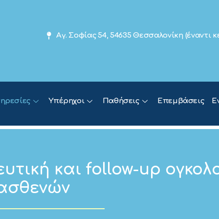
Αγ. Σοφίας 54, 54635 Θεσσαλονίκη (έναντι
ηρεσίες
Υπέρηχοι
Παθήσεις
Επεμβάσεις
Ε
υτική και follow-up ογκολ
ασθενών