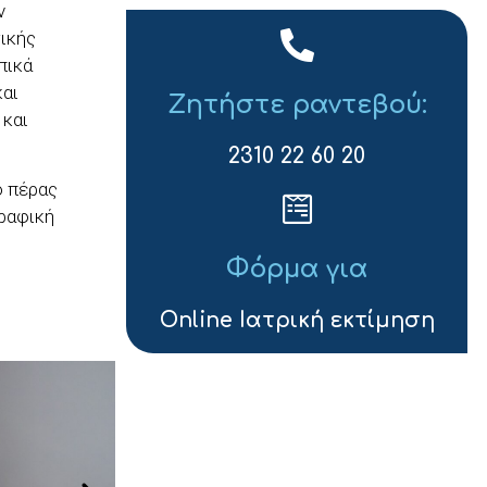
ν
γικής
πικά
και
Ζητήστε ραντεβού:
 και
2310 22 60 20
ο πέρας
γραφική
Φόρμα για
Online Ιατρική εκτίμηση