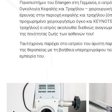
Πανεπιστήμιο του Erlangen στη Γερμανία, ο ιατρ
Ογκολογία Κεφαλής και Τραχήλου – χειρουργικής
έρευνας στην περιοχή κεφαλής και τραχήλου (ό
προχωρημένο χειρουργήσιμο όγκο και KEYNOTE 
τραχήλου) ο ιατρός ακολουθεί διεθνώς αναγνω
της ποιότητας ζωής των ασθενών του!
Ταυτόχρονα, παρέχει στο ιατρείο του άριστη πα
της θεραπείας με τη βοήθεια υπερηχογράφου τε
εμπειρία του.