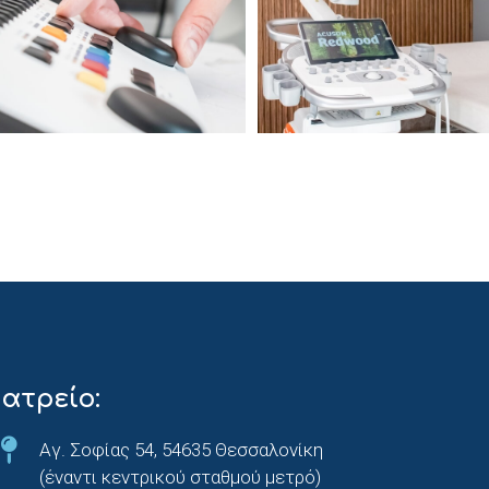
Ιατρείο:
Αγ. Σοφίας 54, 54635 Θεσσαλονίκη
(έναντι κεντρικού σταθμού μετρό)