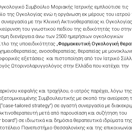
γκολογικό Συμβούλιο Μοριακής Ιατρικής εμπλούτισε τις
ίο της Ογκολογίας ενώ η οργάνωση εκ μέρους του ιατρού 
υνεργασία με την Κλινική Ακτινοθεραπείας κι Ογκολογίας
ιεύρυνση του γνωστικού πεδίου της ειδικότητάς του στην
όνομη διενέργεια άνω των 2500 ημερήσιων ογκολογικών
ίτλο της υποειδικότητας „
Φαρμακευτική Ογκολογική θερα
 χημειοθεραπείας, ανοσοθεραπείας, θεραπείας με μονοκλων
οφορικές εξετάσεις και πιστοποίηση από τον Ιατρικό Σύλ
ουργός Ωτορινολαρυγγολόγος στην Ελλάδα που κατέχει την
ρκίνου κεφαλής και τραχήλου, ο ιατρός παρέχει, λόγω της
 εξατομικευμένης Συμβουλευτικής με σκοπό την ανεύρεση 
case-tailored strategy”) σε αγαστή συνεργασία με διακεκρ
κτινοθεραπευτή μετά από παρουσίαση και συζήτηση του
board”) σε ιδιωτικά και δημόσια θεραπευτικά ιδρύματα τη
οτέλειο Πανεπιστήμιο Θεσσαλονίκης και της επικοινωνία