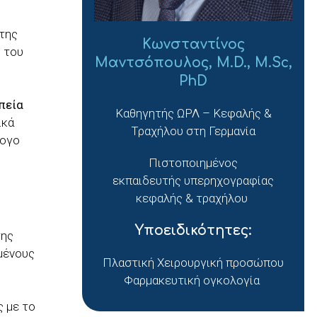
της
Κωνσταντίνος
 του
Μαντσόπουλος, M.D., M.Sc,
PhD
πεία
Καθηγητής ΩΡΛ – Κεφαλής &
ικά
Τραχήλου στη Γερμανία
λογο
Πιστοποιημένος
εκπαιδευτής υπερηχογραφίας
κεφαλής & τραχήλου
Υποειδικότητες:
της
ιμένους
Πλαστική Χειρουργική προσώπου
Φαρμακευτική ογκολογία
ς
ς με το