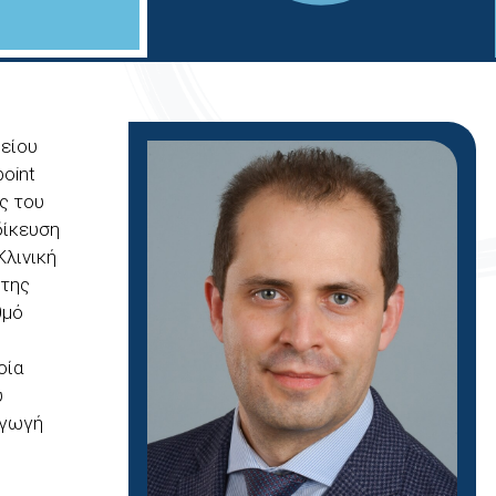
βείου
point
ις του
δίκευση
Κλινική
 της
θμό
οία
υ
αγωγή