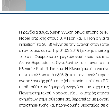
Η ραγδαία αυξανόμενη γνώση όπως επίσης οι εξ
Nobel Ιατρικής στους J. Allison και T. Ηοnjo γι
inhibition“ το 2018) γέννησε την ανάγκη στον ι
στον τομέα αυτό. Την 01.03.2019 ξεκίνησε επίση
του στη Φαρμακευτική ογκολογική θεραπεία κεφα
Ακτινοθεραπείας κι Ογκολογίας του Πανεπιστημ
Κλινικής Prof. R. Fietkau. Η Κλινική αυτή είναι 
πρωτοκόλλων υπό εξέλιξη και τον μεγαλύτερο α
ανοσολογικής ρύθμισης (checkpoint inhibitors PD
προϋποθέτει καθημερινή ενεργό συμμετοχή στις 
Πανεπιστημιακού Νοσοκομείου, o ιατρός απέκτη
σχημάτων χημειοθεραπείας, θεραπείας με μονοκλ
υποστηρικτικής και παρηγορικής θεραπείας σε 