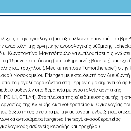
ελίξεις στην ογκολογία (μεταξύ άλλων η απονομή του βρα
α την αναστολή της αρνητικής ανοσολογικής ρύθμισης- „check
ατρό κ. Κωνσταντίνο Μαντσόπουλο να εμπλουτίσει τις γνώσε
μα η 16μηνη εκπαίδευση (επί καθημερινής βάσεως) και εξει
λής και τραχήλου („Medikamentöse Tumortherapie“) στην 
ιακού Νοσοκομείου Erlangen με εκπαιδευτή τον Διευθυντή
ένα από τα μεγαλύτερα κέντρα στη Γερμανία με σημαντικό αρι
ριθμό ασθενών υπό θεραπεία με αναστολείς αρνητικής
1, PD-L1, CTLA4). Στα πλαίσια της εξειδίκευσης αυτής, η οπ
εργασίες της Κλινικής Ακτινοθεραπείας κι Ογκολογίας το
σε δεξιότητες σχετικά με την αυτόνομη ένδειξη και διεξ
ωνικά αντισώματα (targeted therapy), ανοσοθεραπείας,
ογκολογικούς ασθενείς κεφαλής και τραχήλου.