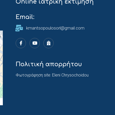
Online ιατρική εκτίμηση
Email:
kmantsopoulosorl@gmail.com
Υποειδικότητες: Πλαστική Χειρουργική
υτής
προσώπου, Φαρμακευτική ογκολογία
 & τραχήλου
Πολιτική απορρήτου
κεφαλής & τραχήλου
Φωτογράφηση site: Eleni Chrysochoidou