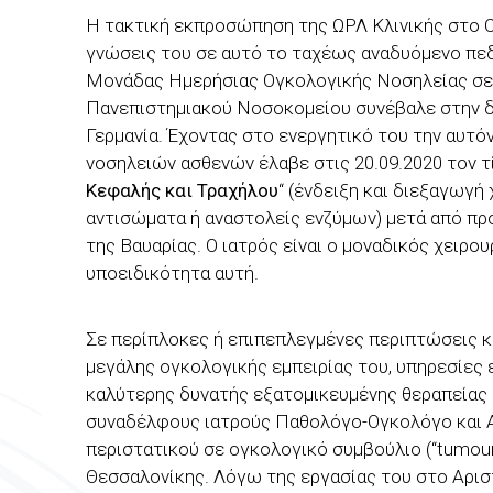
Η τακτική εκπροσώπηση της ΩΡΛ Κλινικής στο Ο
γνώσεις του σε αυτό το ταχέως αναδυόμενο πεδ
Μονάδας Ημερήσιας Ογκολογικής Νοσηλείας σε σ
Πανεπιστημιακού Νοσοκομείου συνέβαλε στην δ
Γερμανία. Έχοντας στο ενεργητικό του την αυτ
νοσηλειών ασθενών έλαβε στις 20.09.2020 τον τ
Κεφαλής και Τραχήλου
“ (ένδειξη και διεξαγωγή
αντισώματα ή αναστολείς ενζύμων) μετά από πρ
της Βαυαρίας. Ο ιατρός είναι ο μοναδικός χειρ
υποειδικότητα αυτή.
Σε περίπλοκες ή επιπεπλεγμένες περιπτώσεις κα
μεγάλης ογκολογικής εμπειρίας του, υπηρεσίες
καλύτερης δυνατής εξατομικευμένης θεραπείας (“
συναδέλφους ιατρούς Παθολόγο-Ογκολόγο και Α
περιστατικού σε ογκολογικό συμβούλιο (“tumour 
Θεσσαλονίκης.
Λόγω της εργασίας του στο Αριστ