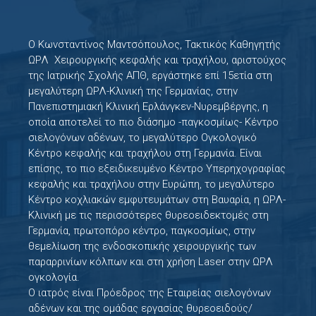
Ο Κωνσταντίνος Μαντσόπουλος, Τακτικός Καθηγητής
ΩΡΛ Χειρουργικής κεφαλής και τραχήλου, αριστούχος
της Ιατρικής Σχολής ΑΠΘ, εργάστηκε επί 15ετία στη
μεγαλύτερη ΩΡΛ-Κλινική της Γερμανίας, στην
Πανεπιστημιακή Κλινική Ερλάνγκεν-Νυρεμβέργης, η
οποία αποτελεί το πιο διάσημο -παγκοσμίως- Κέντρο
σιελογόνων αδένων, το μεγαλύτερο Ογκολογικό
Κέντρο κεφαλής και τραχήλου στη Γερμανία. Είναι
επίσης, το πιο εξειδικευμένο Κέντρο Υπερηχογραφίας
κεφαλής και τραχήλου στην Ευρώπη, το μεγαλύτερο
Κέντρο κοχλιακών εμφυτευμάτων στη Βαυαρία, η ΩΡΛ-
Κλινική με τις περισσότερες θυρεοειδεκτομές στη
Γερμανία, πρωτοπόρο κέντρο, παγκοσμίως, στην
θεμελίωση της ενδοσκοπικής χειρουργικής των
παραρρινίων κόλπων και στη χρήση Laser στην ΩΡΛ
ογκολογία.
Ο ιατρός είναι Πρόεδρος της Εταιρείας σιελογόνων
αδένων και της ομάδας εργασίας θυρεοειδούς/