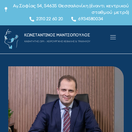
Αγ.Σοφίας 54, 54635 Θεσσαλονίκη (έναντι κεντρικού
σταθμού μετρό)
2310 22 60 20
6934580034