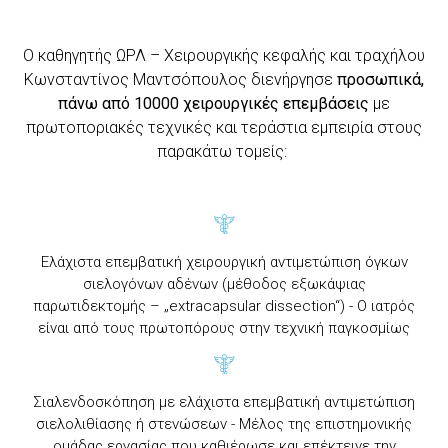
Ο καθηγητής ΩΡΛ – Χειρουργικής κεφαλής και τραχήλου
Κωνσταντίνος Μαντσόπουλος διενήργησε
προσωπικά,
πάνω από 10000 χειρουργικές επεμβάσεις
με
πρωτοποριακές τεχνικές και τεράστια εμπειρία στους
παρακάτω τομείς:
Ελάχιστα επεμβατική χειρουργική αντιμετώπιση όγκων
σιελογόνων αδένων (μέθοδος εξωκάψιας
παρωτιδεκτομής – „extracapsular dissection“) - Ο ιατρός
είναι από τους πρωτοπόρους στην τεχνική παγκοσμίως
Σιαλενδοσκόπηση με ελάχιστα επεμβατική αντιμετώπιση
σιελολιθίασης ή στενώσεων - Μέλος της επιστημονικής
ομάδας εργασίας που καθιέρωσε και επέκτεινε την